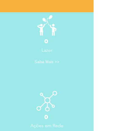
0
Lazer
Saiba Mais >>
0
Ações
em Rede