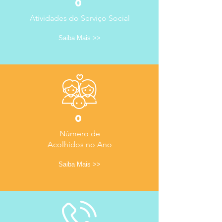
0
Atividades do Serviço Social
Saiba Mais >>
0
Número de
Acolhidos no Ano
Saiba Mais >>